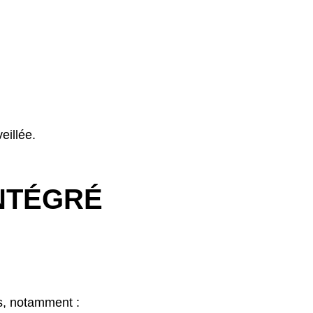
eillée.
NTÉGRÉ
s, notamment :